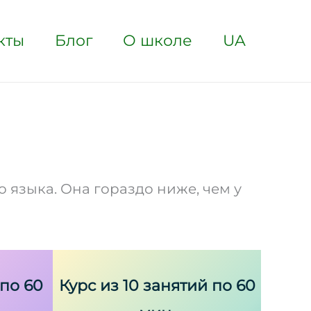
кты
Блог
О школе
UA
языка. Она гораздо ниже, чем у
 по 60
Курс из 10 занятий по 60