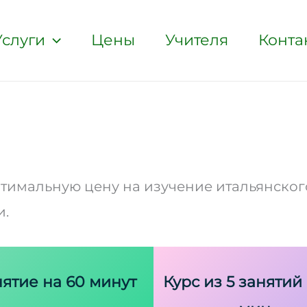
Услуги
Цены
Учителя
Конта
имальную цену на изучение итальянского 
и.
нятие на 60 минут
Курс из 5 занятий