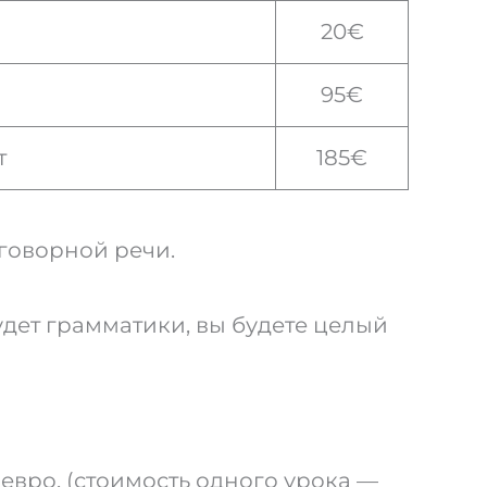
20€
95€
т
185€
говорной речи.
удет грамматики, вы будете целый
 евро. (стоимость одного урока —