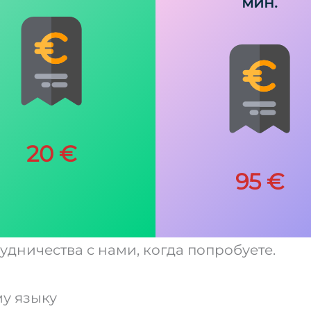
мин.
20 €
95 €
дничества с нами, когда попробуете.
у языку