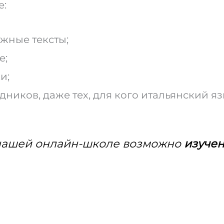
е:
ожные тексты;
е;
и;
дников, даже тех, для кого итальянский я
 нашей онлайн-школе возможно
изучен