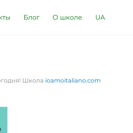
кты
Блог
О школе
UA
сегодня! Школа
ioamoitaliano.com